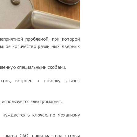
неприятной проблемой, при которой
ольшое количество различных дверных
епленную специальными скобами.
нтов, встроен в створку, язычок
 используется электромагнит.
е нуждается в ключах, по механизму
е замков САО, наши мастера готовы